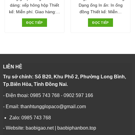
dáng: xếp hông hộp Thiết
Dạng ống In ấn: In ống
kế: Miễn phí. Giao hàng:…
đồng Thiết kế: Miễn…
ĐỌC TIẾP
ĐỌC TIẾP
LIÊN HỆ
Trụ sở chính: Số B20, Khu Phố 2, Phường Long Bình,
Tp.Biên Hòa, Tỉnh Đồng Nai.
- Điện thoại: 0985 743 768 - 0902 597 166
- Email: thanhtungglopaco@gmail.com
Zalo: 0985 743 768
- Website: baobigao.net | baobiphanbon.top