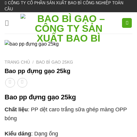
CÔNG TY CỔ PHẦN SẢN XUẤT BAO BÌ CÔNG NGHIỆP TOÀN
Skip
CẦU
to
content
TRANG CHỦ
/
BAO BÌ GẠO 25KG
Bao pp đựng gạo 25kg
Bao pp đựng gạo 25kg
Chất liệu
: PP dệt caro trắng sữa ghép màng OPP
bóng
Kiểu dáng
: Dạng ống